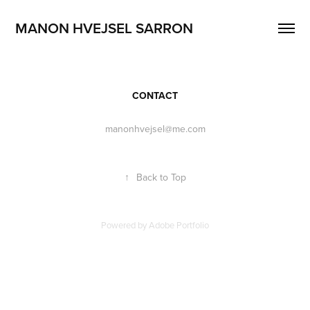
MANON HVEJSEL SARRON
CONTACT
manonhvejsel@me.com
↑
Back to Top
Powered by
Adobe Portfolio